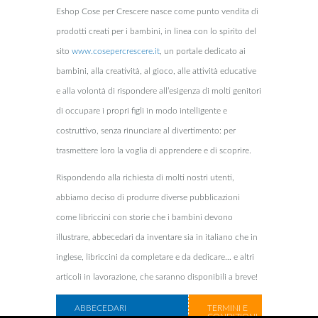
Eshop Cose per Crescere nasce come punto vendita di
prodotti creati per i bambini, in linea con lo spirito del
sito
www.cosepercrescere.it
, un portale dedicato ai
bambini, alla creatività, al gioco, alle attività educative
e alla volontà di rispondere all’esigenza di molti genitori
di occupare i propri figli in modo intelligente e
costruttivo, senza rinunciare al divertimento: per
trasmettere loro la voglia di apprendere e di scoprire.
Rispondendo alla richiesta di molti nostri utenti,
abbiamo deciso di produrre diverse pubblicazioni
come libriccini con storie che i bambini devono
illustrare, abbecedari da inventare sia in italiano che in
inglese, libriccini da completare e da dedicare… e altri
articoli in lavorazione, che saranno disponibili a breve!
ABBECEDARI
TERMINI E
CONDIZIONI