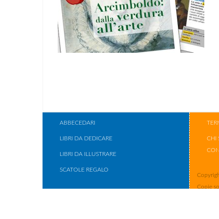
ABBECEDARI
TER
LIBRI DA DEDICARE
CHI
CON
LIBRI DA ILLUSTRARE
SCATOLE REGALO
Copyrigh
Copie so