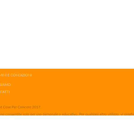
MINI E CONDIZIONI
 SIAMO
TATTI
t Cose Per Crescere 2017.
no consentite solo per uso personale o educativo. Per qualsiasi altro utilizzo, vi pregh