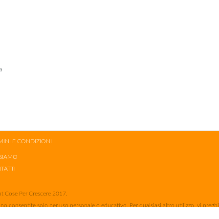
a
MINI E CONDIZIONI
 SIAMO
TATTI
t Cose Per Crescere 2017.
no consentite solo per uso personale o educativo. Per qualsiasi altro utilizzo, vi pregh