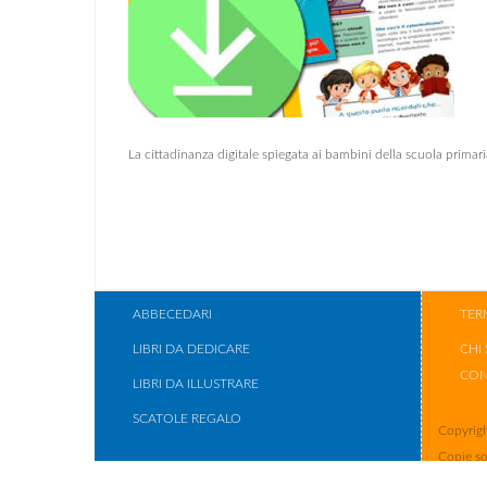
La cittadinanza digitale spiegata ai bambini della scuola primari
ABBECEDARI
TER
LIBRI DA DEDICARE
CHI
CON
LIBRI DA ILLUSTRARE
SCATOLE REGALO
Copyrigh
Copie so