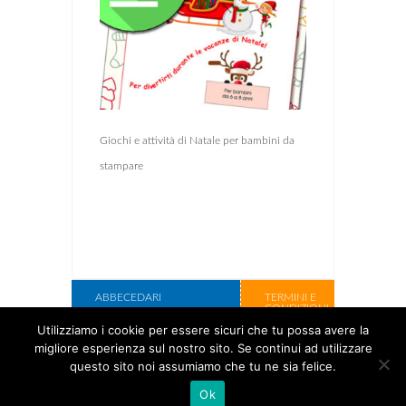
Giochi e attività di Natale per bambini da
stampare
ABBECEDARI
TERMINI E
CONDIZIONI
LIBRI DA DEDICARE
Utilizziamo i cookie per essere sicuri che tu possa avere la
CHI SIAMO
migliore esperienza sul nostro sito. Se continui ad utilizzare
LIBRI DA ILLUSTRARE
CONTATTI
questo sito noi assumiamo che tu ne sia felice.
SCATOLE REGALO
Ok
Copyright Cose