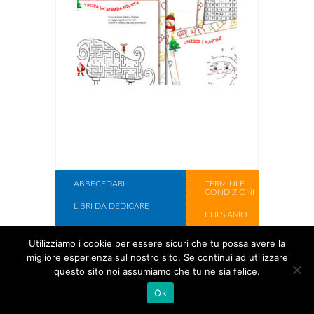
ABBECEDARI
TERMINI E
CONDIZIONI
LIBRI DA DEDICARE
CHI SIAMO
LIBRI DA ILLUSTRARE
CONTATTI
Utilizziamo i cookie per essere sicuri che tu possa avere la
SCATOLE REGALO
migliore esperienza sul nostro sito. Se continui ad utilizzare
Copyright Cose
questo sito noi assumiamo che tu ne sia felice.
Per Crescere
Ok
2017.