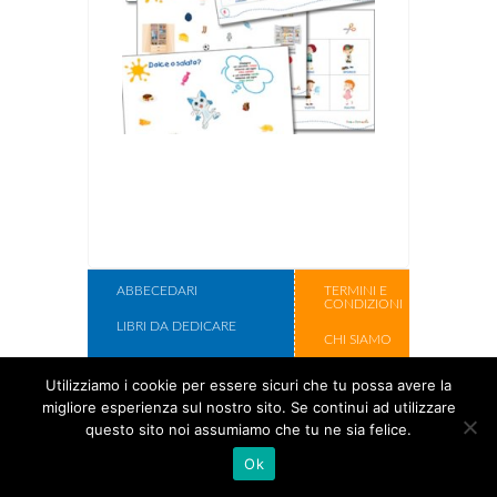
ABBECEDARI
TERMINI E
CONDIZIONI
LIBRI DA DEDICARE
CHI SIAMO
LIBRI DA ILLUSTRARE
CONTATTI
Utilizziamo i cookie per essere sicuri che tu possa avere la
SCATOLE REGALO
migliore esperienza sul nostro sito. Se continui ad utilizzare
Copyright Cose
questo sito noi assumiamo che tu ne sia felice.
Per Crescere
Ok
2017.