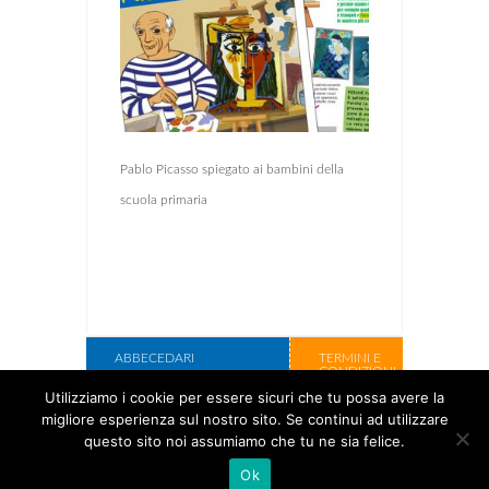
Pablo Picasso spiegato ai bambini della
scuola primaria
ABBECEDARI
TERMINI E
CONDIZIONI
LIBRI DA DEDICARE
Utilizziamo i cookie per essere sicuri che tu possa avere la
CHI SIAMO
migliore esperienza sul nostro sito. Se continui ad utilizzare
LIBRI DA ILLUSTRARE
CONTATTI
questo sito noi assumiamo che tu ne sia felice.
SCATOLE REGALO
Ok
Copyright Cose