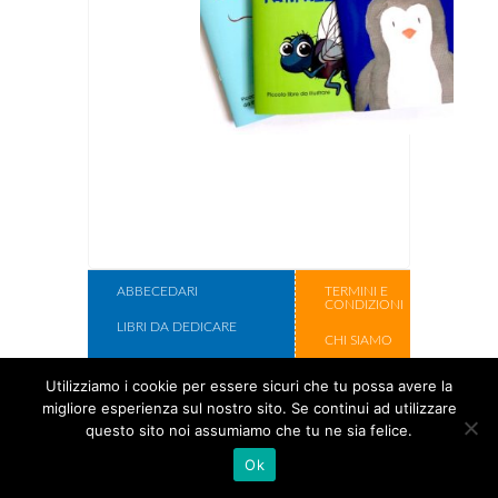
ABBECEDARI
TERMINI E
CONDIZIONI
LIBRI DA DEDICARE
CHI SIAMO
LIBRI DA ILLUSTRARE
CONTATTI
Utilizziamo i cookie per essere sicuri che tu possa avere la
SCATOLE REGALO
migliore esperienza sul nostro sito. Se continui ad utilizzare
Copyright Cose
questo sito noi assumiamo che tu ne sia felice.
Per Crescere
Ok
2017.