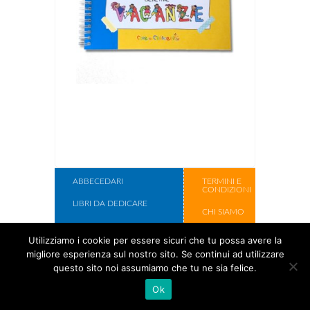
ABBECEDARI
TERMINI E
CONDIZIONI
LIBRI DA DEDICARE
CHI SIAMO
LIBRI DA ILLUSTRARE
CONTATTI
Utilizziamo i cookie per essere sicuri che tu possa avere la
SCATOLE REGALO
migliore esperienza sul nostro sito. Se continui ad utilizzare
Copyright Cose
questo sito noi assumiamo che tu ne sia felice.
Per Crescere
Ok
2017.