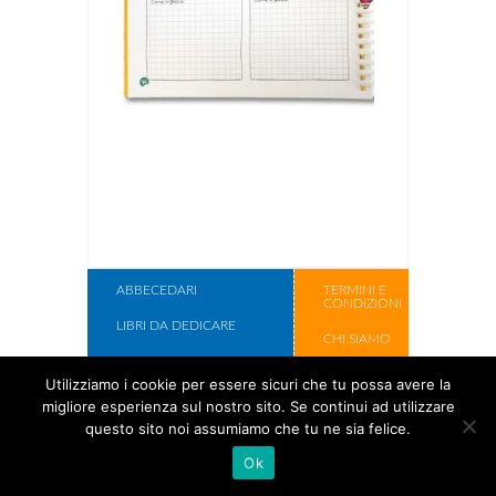
ABBECEDARI
TERMINI E
CONDIZIONI
LIBRI DA DEDICARE
CHI SIAMO
LIBRI DA ILLUSTRARE
CONTATTI
Utilizziamo i cookie per essere sicuri che tu possa avere la
SCATOLE REGALO
migliore esperienza sul nostro sito. Se continui ad utilizzare
Copyright Cose
questo sito noi assumiamo che tu ne sia felice.
Per Crescere
Ok
2017.