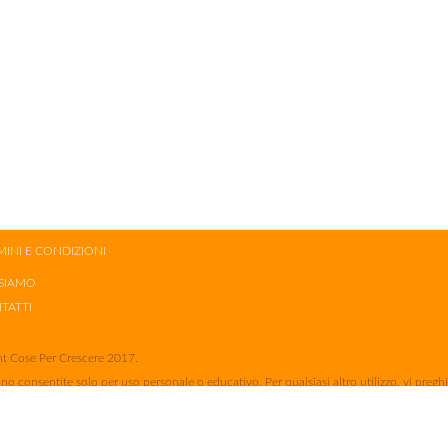
MINI E CONDIZIONI
 SIAMO
TATTI
t Cose Per Crescere 2017.
no consentite solo per uso personale o educativo. Per qualsiasi altro utilizzo, vi pregh