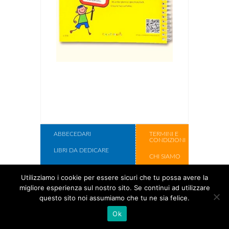
ABBECEDARI
TERMINI E
CONDIZIONI
LIBRI DA DEDICARE
CHI SIAMO
LIBRI DA ILLUSTRARE
CONTATTI
Utilizziamo i cookie per essere sicuri che tu possa avere la
SCATOLE REGALO
migliore esperienza sul nostro sito. Se continui ad utilizzare
Copyright Cose
questo sito noi assumiamo che tu ne sia felice.
Per Crescere
Ok
2017.