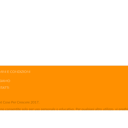
MINI E CONDIZIONI
 SIAMO
TATTI
t Cose Per Crescere 2017.
no consentite solo per uso personale o educativo. Per qualsiasi altro utilizzo, vi pregh