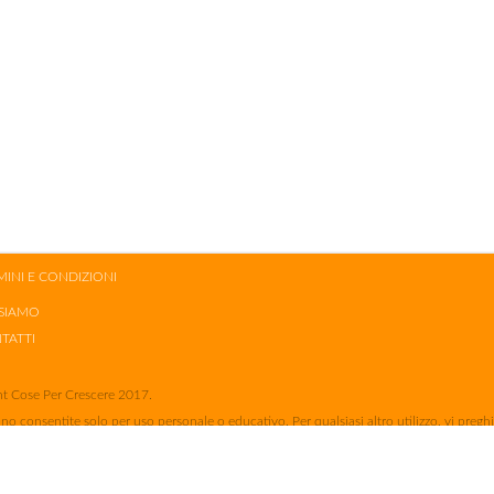
MINI E CONDIZIONI
 SIAMO
TATTI
t Cose Per Crescere 2017.
no consentite solo per uso personale o educativo. Per qualsiasi altro utilizzo, vi pregh