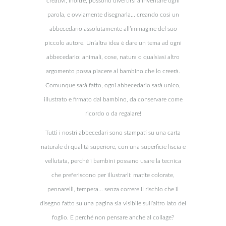
creativi, inoltre, possono divertirsi a inventare ogni
parola, e ovviamente disegnarla… creando così un
abbecedario assolutamente all’immagine del suo
piccolo autore. Un’altra idea è dare un tema ad ogni
abbecedario: animali, cose, natura o qualsiasi altro
argomento possa piacere al bambino che lo creerà.
Comunque sarà fatto, ogni abbecedario sarà unico,
illustrato e firmato dal bambino, da conservare come
ricordo o da regalare!
Tutti i nostri abbecedari sono stampati su una carta
naturale di qualità superiore, con una superficie liscia e
vellutata, perché i bambini possano usare la tecnica
che preferiscono per illustrarli: matite colorate,
pennarelli, tempera… senza correre il rischio che il
disegno fatto su una pagina sia visibile sull’altro lato del
foglio. E perché non pensare anche al collage?