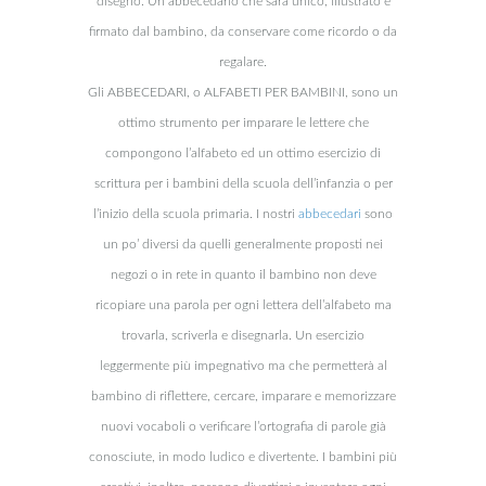
disegno. Un abbecedario che sarà unico, illustrato e
firmato dal bambino, da conservare come ricordo o da
regalare.
Gli ABBECEDARI, o ALFABETI PER BAMBINI, sono un
ottimo strumento per imparare le lettere che
compongono l’alfabeto ed un ottimo esercizio di
scrittura per i bambini della scuola dell’infanzia o per
l’inizio della scuola primaria. I nostri
abbecedari
sono
un po’ diversi da quelli generalmente proposti nei
negozi o in rete in quanto il bambino non deve
ricopiare una parola per ogni lettera dell’alfabeto ma
trovarla, scriverla e disegnarla. Un esercizio
leggermente più impegnativo ma che permetterà al
bambino di riflettere, cercare, imparare e memorizzare
nuovi vocaboli o verificare l’ortografia di parole già
conosciute, in modo ludico e divertente. I bambini più