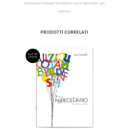
Incollando immagini da riviste o vecchi giornalini, per
esempio.
PRODOTTI CORRELATI
OUT OF
STOCK