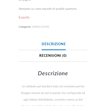
Stampato su carta naturale di qualità superiore.
Esaurito
Categoria:
ABBECEDARI
DESCRIZIONE
RECENSIONI (0)
Descrizione
Un alfabeto per bambini tutto da inventare perché
bisogna trovare da soli la parola che corrisponde ad
ogni lettera dell’alfabeto, scriverla e farne un bel