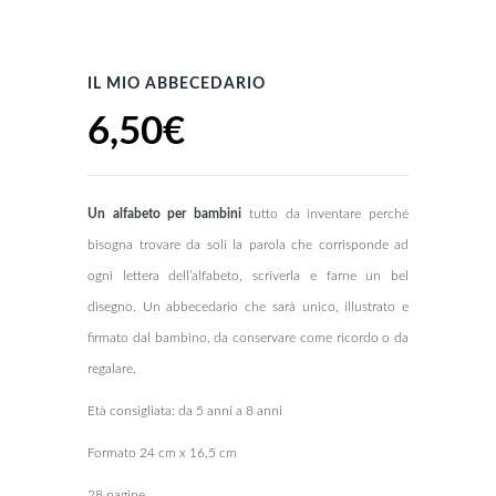
IL MIO ABBECEDARIO
6,50
€
Un alfabeto per bambini
tutto da inventare perché
bisogna trovare da soli la parola che corrisponde ad
ogni lettera dell’alfabeto, scriverla e farne un bel
disegno. Un abbecedario che sarà unico, illustrato e
firmato dal bambino, da conservare come ricordo o da
regalare.
Età consigliata: da 5 anni a 8 anni
Formato 24 cm x 16,5 cm
28 pagine