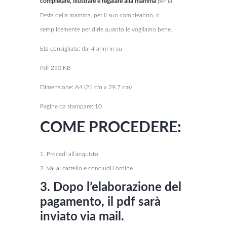
completare, illustrare e regalare alla mamma
per la
Festa della mamma, per il suo compleanno, o
semplicemente per dirle quanto le vogliamo bene.
Età consigliata: dai 4 anni in su
Pdf 250 KB
Dimensione: A4 (21 cm x 29,7 cm)
Pagine da stampare: 10
COME PROCEDERE:
1. Procedi all’acquisto
2. Vai al carrello e concludi l’ordine
3. Dopo l’elaborazione del
pagamento, il pdf sarà
inviato via mail.