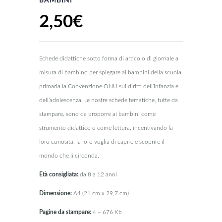
BAMBINI
2,50
€
Schede didattiche sotto forma di articolo di giornale a
misura di bambino per spiegare ai bambini della scuola
primaria la Convenzione ONU sui diritti dell’infanzia e
dell’adolescenza. Le nostre schede tematiche, tutte da
stampare, sono da proporre ai bambini come
strumento didattico o come lettura, incentivando la
loro curiosità, la loro voglia di capire e scoprire il
mondo che li circonda.
Età consigliata:
da 8 a 12 anni
Dimensione:
A4 (21 cm x 29,7 cm)
Pagine da stampare:
4 – 676 Kb