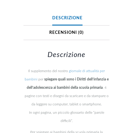
DESCRIZIONE
RECENSIONI (0)
Descrizione
Il supplemento del nostro
giornale di attualità per
bambini
per
spiegare quali sono i Diritti dell’infanzia e
dell’adolescenza ai bambini della scuola primaria
. 4
pagine con testi e disegni da scaricare e da stampare o
da leggere su computer, tablet o smartphone.
In ogni pagina, un piccolo glossario delle “parole
difficili”.
Per spiegare ai bambini della scuola primaria la